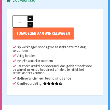
2 op voorraad
Kaart
met
cijferballon
TOEVOEGEN AAN WINKELWAGEN
9
jaar
Op werkdagen voor 15:00 besteld dezelfde dag
aantal
verzonden!
Veilig betalen
Fysieke winkel in Haarlem
Staat een artikel op voorraad, dan geldt dit ook voor
de winkel en kunt u het direct afhalen, tenzij bij het
artikel anders vermeld
Hofleverancier: een begrip sinds 1901
Klantbeoordeling: