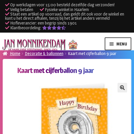
Op werkdagen voor 15:00 besteld dezelfde dag verzonden!
Veilig betalen
Fysieke winkel in Haarlem
Staat een artikel op voorraad, dan geldt dit ook voor de winkel en
kunt u het direct afhalen, tenzij bij het artikel anders vermeld
Hofleverancier: een begrip sinds 1901
Klantbeoordeling:
Ga
Ga
MENU
door
naar
Home
Decoratie & ballonnen
Kaart met cijferballon 9 jaar
naar
de
SUBME
Verhuur kleding
navigatie
inhoud
Kaart met cijferballon 9 jaar
UITVO
SUBME
Verhuur apparatuur
UITVO
Onze winkel
🔍
Klantenservice
Inloggen