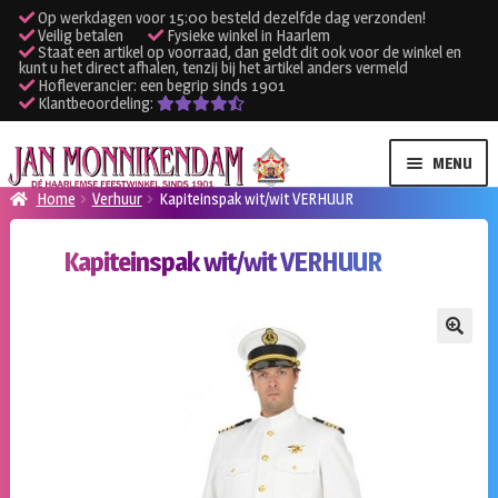
Op werkdagen voor 15:00 besteld dezelfde dag verzonden!
Veilig betalen
Fysieke winkel in Haarlem
Staat een artikel op voorraad, dan geldt dit ook voor de winkel en
kunt u het direct afhalen, tenzij bij het artikel anders vermeld
Hofleverancier: een begrip sinds 1901
Klantbeoordeling:
Ga
Ga
MENU
door
naar
Home
Verhuur
Kapiteinspak wit/wit VERHUUR
naar
de
SUBME
Verhuur kleding
navigatie
inhoud
Kapiteinspak wit/wit VERHUUR
UITVO
SUBME
Verhuur apparatuur
UITVO
Onze winkel
🔍
Klantenservice
Inloggen