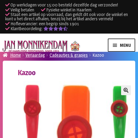
Op werkdagen voor 15:00 besteld dezelfde dag verzonden!
Veilig betalen
Fysieke winkel in Haarlem
Staat een artikel op voorraad, dan geldt dit ook voor de winkel en
kunt u het direct afhalen, tenzij bij het artikel anders vermeld
Hofleverancier: een begrip sinds 1901
Klantbeoordeling:
Ga
Ga
MENU
door
naar
Home
Verjaardag
Cadeautjes & grapjes
Kazoo
naar
de
SUBME
Verhuur kleding
navigatie
inhoud
Kazoo
UITVO
SUBME
Verhuur apparatuur
UITVO
Onze winkel
🔍
Klantenservice
Inloggen