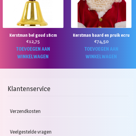
Kerstman bel goud 18cm
Kerstman baard en pruik ecru
€
12,75
€
74,50
TOEVOEGEN AAN
TOEVOEGEN AAN
WINKELWAGEN
WINKELWAGEN
Klantenservice
Verzendkosten
Veelgestelde vragen