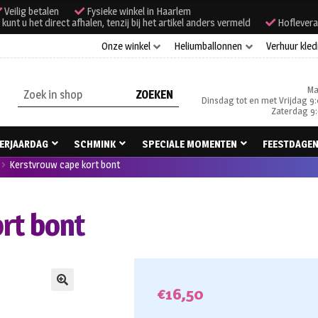
Veilig betalen
Fysieke winkel in Haarlem
unt u het direct afhalen, tenzij bij het artikel anders vermeld
Hoflevera
Onze winkel
Heliumballonnen
Verhuur kled
Ma
Zoeken
Dinsdag tot en met Vrijdag 9:
naar:
Zaterdag 9:
ERJAARDAG
SCHMINK
SPECIALE MOMENTEN
FEESTDAGE
Kerstvrouw cape kort bont
rt bont
€
16,50
🔍