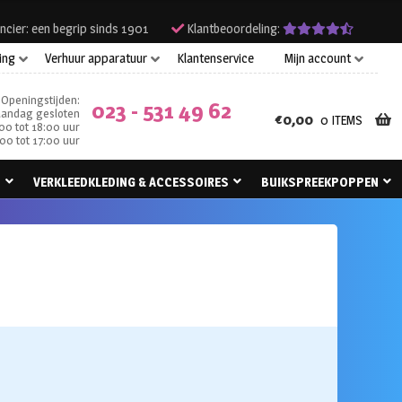
ncier: een begrip sinds 1901
Klantbeoordeling:
ing
Verhuur apparatuur
Klantenservice
Mijn account
Openingstijden:
023 - 531 49 62
andag gesloten
€
0,00
0 ITEMS
00 tot 18:00 uur
00 tot 17:00 uur
N
VERKLEEDKLEDING & ACCESSOIRES
BUIKSPREEKPOPPEN