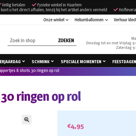
Veilig betalen
Fysieke winkel in Haarlem
unt u het direct afhalen, tenzij bij het artikel anders vermeld
Hoflevera
Onze winkel
Heliumballonnen
Verhuur kled
Ma
Zoeken
Dinsdag tot en met Vrijdag 9:
naar:
Zaterdag 9:
ERJAARDAG
SCHMINK
SPECIALE MOMENTEN
FEESTDAGE
appertjes 8 shots 30 ringen op rol
 30 ringen op rol
€
4,95
🔍