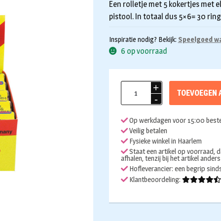
Een rolletje met 5 kokertjes met el
pistool. In totaal dus 5×6= 30 rin
Inspiratie nodig? Bekijk:
Speelgoed w
6 op voorraad
Klappertjes
TOEVOEGEN 
8
shots
Op werkdagen voor 15:00 beste
30
Veilig betalen
ringen
Fysieke winkel in Haarlem
op
Staat een artikel op voorraad, d
afhalen, tenzij bij het artikel ander
rol
Hofleverancier: een begrip sin
aantal
Klantbeoordeling: