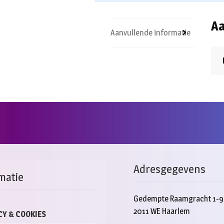
Aa
Aanvullende informatie
Adresgegevens
matie
Gedempte Raamgracht 1-9
2011 WE Haarlem
CY & COOKIES