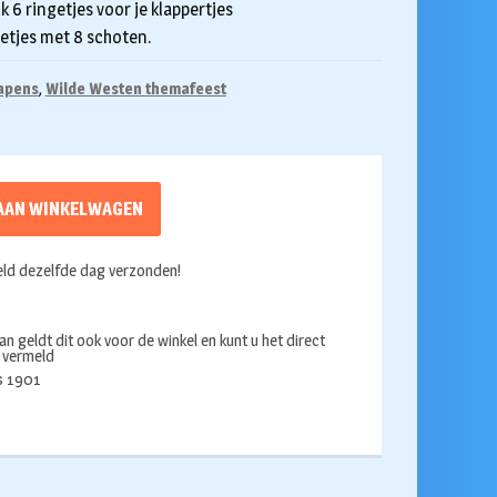
k 6 ringetjes voor je klappertjes
getjes met 8 schoten.
apens
,
Wilde Westen themafeest
AAN WINKELWAGEN
ld dezelfde dag verzonden!
an geldt dit ook voor de winkel en kunt u het direct
s vermeld
ds 1901