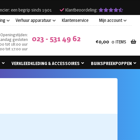
ncier: een begrip sinds 1901
Klantbeoordeling:
ing
Verhuur apparatuur
Klantenservice
Mijn account
Openingstijden:
023 - 531 49 62
andag gesloten
€
0,00
0 ITEMS
00 tot 18:00 uur
00 tot 17:00 uur
N
VERKLEEDKLEDING & ACCESSOIRES
BUIKSPREEKPOPPEN