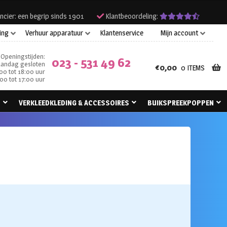
ncier: een begrip sinds 1901
Klantbeoordeling:
ing
Verhuur apparatuur
Klantenservice
Mijn account
Openingstijden:
023 - 531 49 62
andag gesloten
€
0,00
0 ITEMS
00 tot 18:00 uur
00 tot 17:00 uur
N
VERKLEEDKLEDING & ACCESSOIRES
BUIKSPREEKPOPPEN