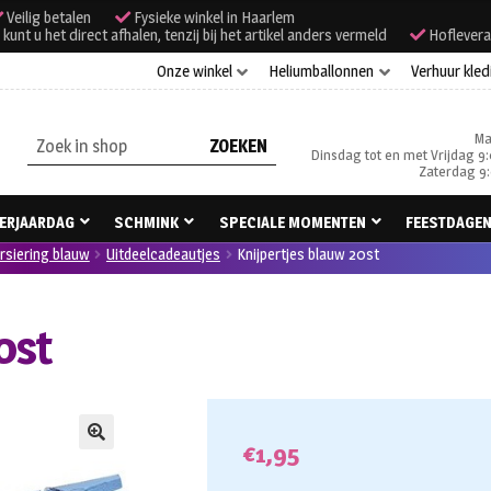
Veilig betalen
Fysieke winkel in Haarlem
unt u het direct afhalen, tenzij bij het artikel anders vermeld
Hoflevera
Onze winkel
Heliumballonnen
Verhuur kled
Ma
Zoeken
Dinsdag tot en met Vrijdag 9:
naar:
Zaterdag 9:
ERJAARDAG
SCHMINK
SPECIALE MOMENTEN
FEESTDAGE
rsiering blauw
Uitdeelcadeautjes
Knijpertjes blauw 20st
0st
€
1,95
🔍