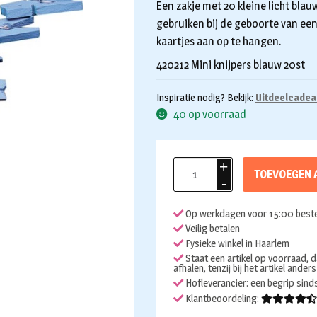
Een zakje met 20 kleine licht blauw
gebruiken bij de geboorte van een
kaartjes aan op te hangen.
420212 Mini knijpers blauw 20st
Inspiratie nodig? Bekijk:
Uitdeelcadea
40 op voorraad
Knijpertjes
TOEVOEGEN 
blauw
20st
Op werkdagen voor 15:00 beste
aantal
Veilig betalen
Fysieke winkel in Haarlem
Staat een artikel op voorraad, d
afhalen, tenzij bij het artikel ander
Hofleverancier: een begrip sin
Klantbeoordeling: