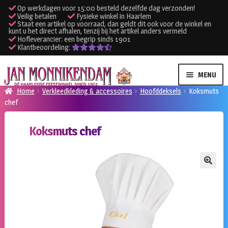
Op werkdagen voor 15:00 besteld dezelfde dag verzonden!
Veilig betalen
Fysieke winkel in Haarlem
Staat een artikel op voorraad, dan geldt dit ook voor de winkel en
kunt u het direct afhalen, tenzij bij het artikel anders vermeld
Hofleverancier: een begrip sinds 1901
Klantbeoordeling:
Ga
Ga
MENU
door
naar
Home
Verkleedkleding & accessoires
Hoofddeksels
Koksmuts
naar
de
chef
SUBME
Verhuur kleding
navigatie
inhoud
UITVO
Koksmuts chef
SUBME
Verhuur apparatuur
UITVO
Onze winkel
🔍
Klantenservice
Inloggen