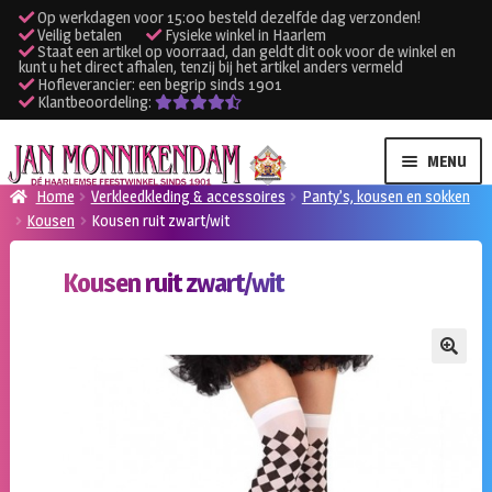
Op werkdagen voor 15:00 besteld dezelfde dag verzonden!
Veilig betalen
Fysieke winkel in Haarlem
Staat een artikel op voorraad, dan geldt dit ook voor de winkel en
kunt u het direct afhalen, tenzij bij het artikel anders vermeld
Hofleverancier: een begrip sinds 1901
Klantbeoordeling:
Ga
Ga
MENU
door
naar
Home
Verkleedkleding & accessoires
Panty’s, kousen en sokken
naar
de
Kousen
Kousen ruit zwart/wit
SUBME
Verhuur kleding
navigatie
inhoud
UITVO
Kousen ruit zwart/wit
SUBME
Verhuur apparatuur
UITVO
Onze winkel
🔍
Klantenservice
Inloggen