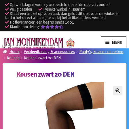
Op werkdagen voor 15:00 besteld dezelfde dag verzonden!
Veilig betalen
Fysieke winkel in Haarlem
Staat een artikel op voorraad, dan geldt dit ook voor de winkel en
kunt u het direct afhalen, tenzij bij het artikel anders vermeld
Hofleverancier: een begrip sinds 1901
Klantbeoordeling:
Ga
Ga
MENU
door
naar
Home
Verkleedkleding & accessoires
Panty’s, kousen en sokken
naar
de
Kousen
Kousen zwart 20 DEN
SUBME
Verhuur kleding
navigatie
inhoud
UITVO
Kousen zwart 20 DEN
SUBME
Verhuur apparatuur
UITVO
Onze winkel
🔍
Klantenservice
Inloggen