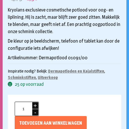
prijs
prijs
Kryolans exclusieve cosmetische potlood voor oog- en
was:
is:
liplining. Hij is zacht, maar blijft zeer goed zitten. Makkelijk
te blenden, maar geeft niet af. Een prachtig oogpotlood in
€4,75.
€2,50.
onze schmink collectie.
De kleur op je beeldscherm, telefoon of tablet kan door de
configuratie iets afwijken!
Artikelnummer: Dermapotlood 01091/00
Inspiratie nodig? Bekijk:
Dermapotloden en Kajalstiften
,
Schminkstiften
,
Uitverkoop
25 op voorraad
Kryolan
contour
potlood
TOEVOEGEN AAN WINKELWAGEN
zilver