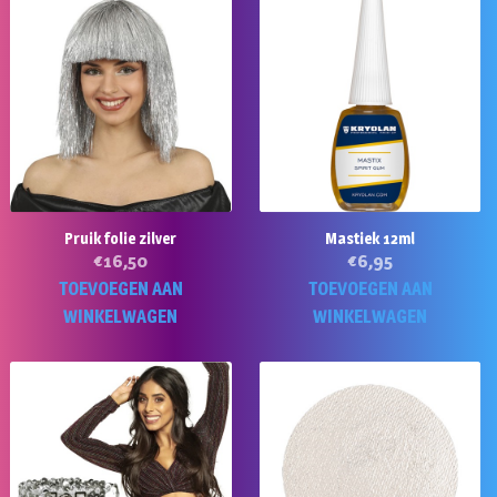
Pruik folie zilver
Mastiek 12ml
€
16,50
€
6,95
TOEVOEGEN AAN
TOEVOEGEN AAN
WINKELWAGEN
WINKELWAGEN