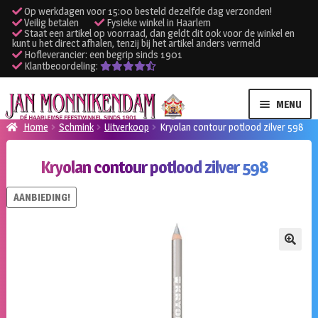
Op werkdagen voor 15:00 besteld dezelfde dag verzonden!
Veilig betalen
Fysieke winkel in Haarlem
Staat een artikel op voorraad, dan geldt dit ook voor de winkel en
kunt u het direct afhalen, tenzij bij het artikel anders vermeld
Hofleverancier: een begrip sinds 1901
Klantbeoordeling:
Ga
Ga
MENU
door
naar
Home
Schmink
Uitverkoop
Kryolan contour potlood zilver 598
naar
de
SUBME
Verhuur kleding
navigatie
inhoud
Kryolan contour potlood zilver 598
UITVO
SUBME
Verhuur apparatuur
AANBIEDING!
UITVO
Onze winkel
🔍
Klantenservice
Inloggen