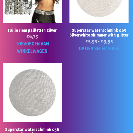
Taille riem pailletten zilver
Superstar waterschmink 065
Silverwhite shimmer with glitter
€
6,75
Prijsklass
€
5,95
-
€
9,95
TOEVOEGEN AAN
€5,95
Di
OPTIES SELECTEREN
WINKELWAGEN
tot
p
€9,95
he
m
va
D
op
k
g
w
o
d
Superstar waterschmink 056