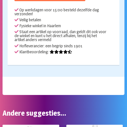
598
Op werkdagen voor 15:00 besteld dezelfde dag
aantal
verzonden!
Veilig betalen
Fysieke winkel in Haarlem
Staat een artikel op voorraad, dan geldt dit ook voor
de winkel en kunt u het direct afhalen, tenzij bij het
artikel anders vermeld
Hofleverancier: een begrip sinds 1901
Klantbeoordeling:
Andere suggesties…