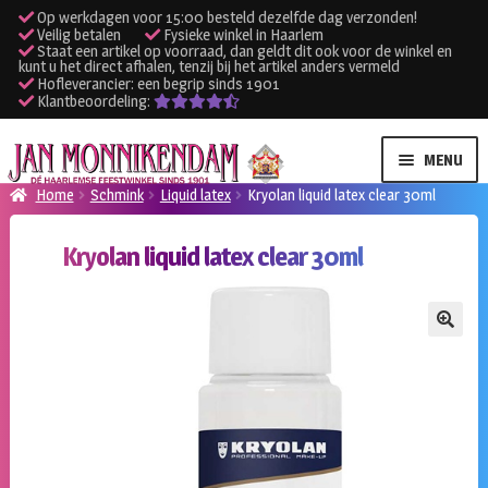
Op werkdagen voor 15:00 besteld dezelfde dag verzonden!
Veilig betalen
Fysieke winkel in Haarlem
Staat een artikel op voorraad, dan geldt dit ook voor de winkel en
kunt u het direct afhalen, tenzij bij het artikel anders vermeld
Hofleverancier: een begrip sinds 1901
Klantbeoordeling:
Ga
Ga
MENU
door
naar
Home
Schmink
Liquid latex
Kryolan liquid latex clear 30ml
naar
de
SUBME
Verhuur kleding
navigatie
inhoud
Kryolan liquid latex clear 30ml
UITVO
SUBME
Verhuur apparatuur
UITVO
Onze winkel
🔍
Klantenservice
Inloggen