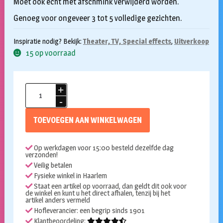
Moet ook echt met afschmink verwijderd worden.
Genoeg voor ongeveer 3 tot 5 volledige gezichten.
Inspiratie nodig? Bekijk:
Theater, TV, Special effects
,
Uitverkoop
15 op voorraad
Kryolan
vetschmink
5ml
TOEVOEGEN AAN WINKELWAGEN
wit
aantal
Op werkdagen voor 15:00 besteld dezelfde dag
verzonden!
Veilig betalen
Fysieke winkel in Haarlem
Staat een artikel op voorraad, dan geldt dit ook voor
de winkel en kunt u het direct afhalen, tenzij bij het
artikel anders vermeld
Hofleverancier: een begrip sinds 1901
Klantbeoordeling: