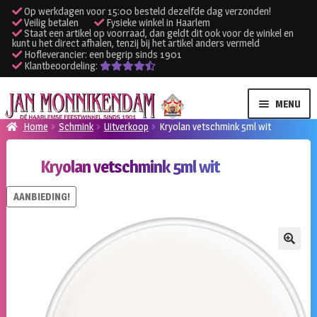
Op werkdagen voor 15:00 besteld dezelfde dag verzonden!
Veilig betalen
Fysieke winkel in Haarlem
Staat een artikel op voorraad, dan geldt dit ook voor de winkel en
kunt u het direct afhalen, tenzij bij het artikel anders vermeld
Hofleverancier: een begrip sinds 1901
Klantbeoordeling:
Ga
Ga
MENU
door
naar
Home
Schmink
Uitverkoop
Kryolan vetschmink 5ml wit
naar
de
SUBME
Verhuur kleding
navigatie
inhoud
Kryolan vetschmink 5ml wit
UITVO
SUBME
Verhuur apparatuur
AANBIEDING!
UITVO
Onze winkel
🔍
Klantenservice
Inloggen