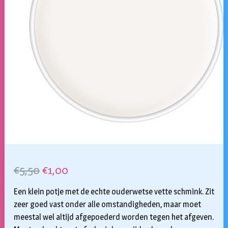
Oorspronkelijke
Huidige
€
5,50
€
1,00
prijs
prijs
Een klein potje met de echte ouderwetse vette schmink. Zit
was:
is:
zeer goed vast onder alle omstandigheden, maar moet
meestal wel altijd afgepoederd worden tegen het afgeven.
€5,50.
€1,00.