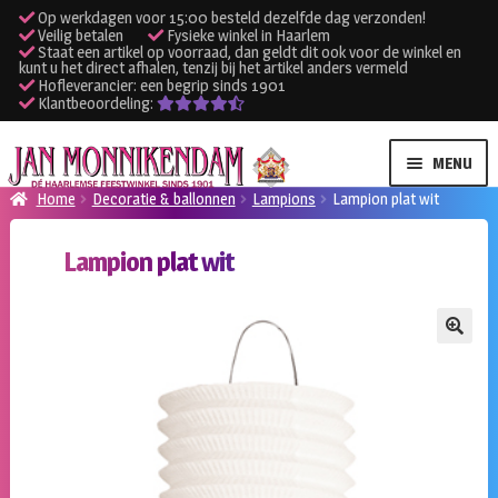
Op werkdagen voor 15:00 besteld dezelfde dag verzonden!
Veilig betalen
Fysieke winkel in Haarlem
Staat een artikel op voorraad, dan geldt dit ook voor de winkel en
kunt u het direct afhalen, tenzij bij het artikel anders vermeld
Hofleverancier: een begrip sinds 1901
Klantbeoordeling:
Ga
Ga
MENU
door
naar
Home
Decoratie & ballonnen
Lampions
Lampion plat wit
naar
de
SUBME
Verhuur kleding
navigatie
inhoud
Lampion plat wit
UITVO
SUBME
Verhuur apparatuur
UITVO
Onze winkel
🔍
Klantenservice
Inloggen