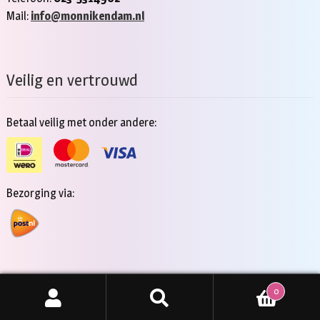
Mail:
info@monnikendam.nl
Veilig en vertrouwd
Betaal veilig met onder andere:
Bezorging via:
0
Copyright 2026 - Jan Monnikendam
Zoeken
ZOEKEN