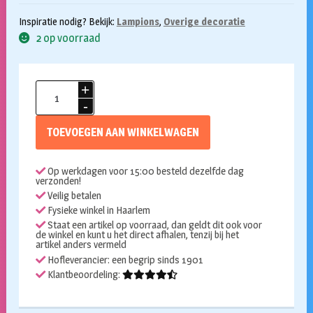
Inspiratie nodig? Bekijk:
Lampions
,
Overige decoratie
2 op voorraad
Lampion
plat
wit
TOEVOEGEN AAN WINKELWAGEN
aantal
Op werkdagen voor 15:00 besteld dezelfde dag
verzonden!
Veilig betalen
Fysieke winkel in Haarlem
Staat een artikel op voorraad, dan geldt dit ook voor
de winkel en kunt u het direct afhalen, tenzij bij het
artikel anders vermeld
Hofleverancier: een begrip sinds 1901
Klantbeoordeling: