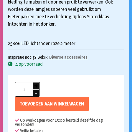
kleding te maken of door een pruik te verwerken. Ook
worden deze lampjes snoeren veel gebruikt om
Pietenpakken mee te verlichting tijdens Sinterklaas
intochten in het donker.
25806 LED lichtsnoer roze 2 meter
Inspiratie nodig? Bekijk:
Diverse accessoires
4 op voorraad
LED
verlichting
snoer
TOEVOEGEN AAN WINKELWAGEN
roze
aantal
Op werkdagen voor 15:00 besteld dezelfde dag
verzonden!
Veilig betalen