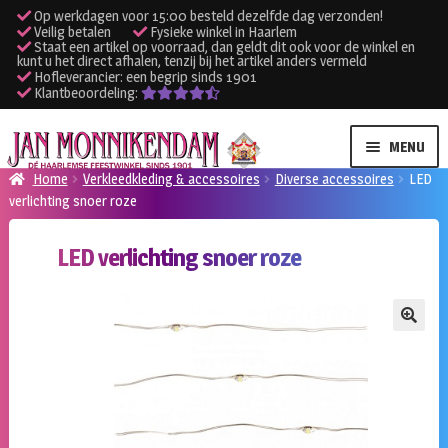
Op werkdagen voor 15:00 besteld dezelfde dag verzonden!
Veilig betalen
Fysieke winkel in Haarlem
Staat een artikel op voorraad, dan geldt dit ook voor de winkel en
kunt u het direct afhalen, tenzij bij het artikel anders vermeld
Hofleverancier: een begrip sinds 1901
Klantbeoordeling:
Ga
Ga
MENU
door
naar
Home
Verkleedkleding & accessoires
Diverse accessoires
LED
naar
de
verlichting snoer roze
SUBME
Verhuur kleding
navigatie
inhoud
UITVO
LED verlichting snoer roze
SUBME
Verhuur apparatuur
UITVO
Onze winkel
🔍
Klantenservice
Inloggen