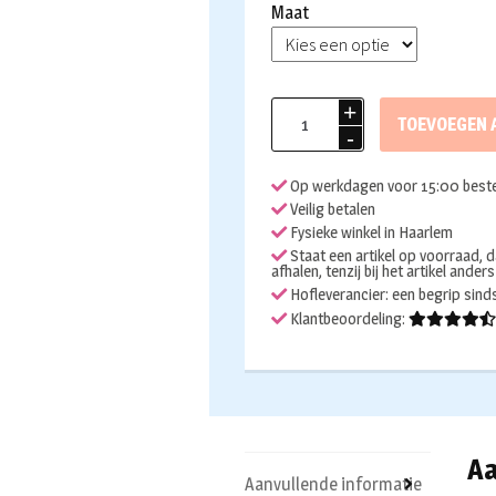
Maat
Lederhose
TOEVOEGEN 
echt
leer
Op werkdagen voor 15:00 beste
kniebund
Veilig betalen
Retro
Fysieke winkel in Haarlem
aantal
Staat een artikel op voorraad, d
afhalen, tenzij bij het artikel ander
Hofleverancier: een begrip sin
Klantbeoordeling:
Aa
Aanvullende informatie