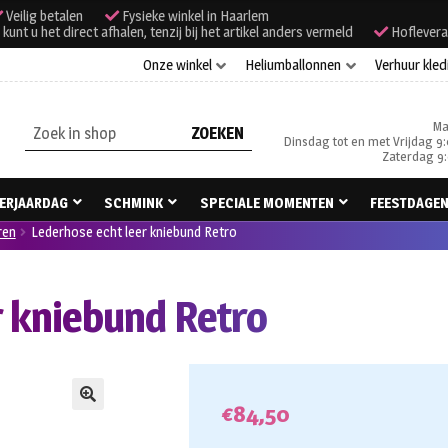
Veilig betalen
Fysieke winkel in Haarlem
unt u het direct afhalen, tenzij bij het artikel anders vermeld
Hoflevera
Onze winkel
Heliumballonnen
Verhuur kled
Ma
Zoeken
Dinsdag tot en met Vrijdag 9:
naar:
Zaterdag 9:
ERJAARDAG
SCHMINK
SPECIALE MOMENTEN
FEESTDAGE
ren
Lederhose echt leer kniebund Retro
r kniebund Retro
€
84,50
🔍