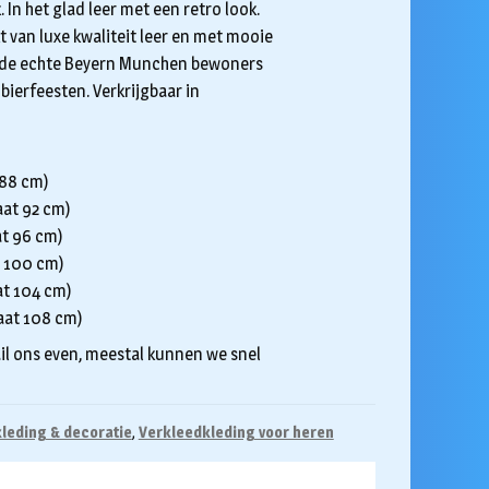
. In het glad leer met een retro look.
 van luxe kwaliteit leer en met mooie
s de echte Beyern Munchen bewoners
 bierfeesten. Verkrijgbaar in
 88 cm)
aat 92 cm)
at 96 cm)
t 100 cm)
at 104 cm)
aat 108 cm)
il ons even, meestal kunnen we snel
leding & decoratie
,
Verkleedkleding voor heren