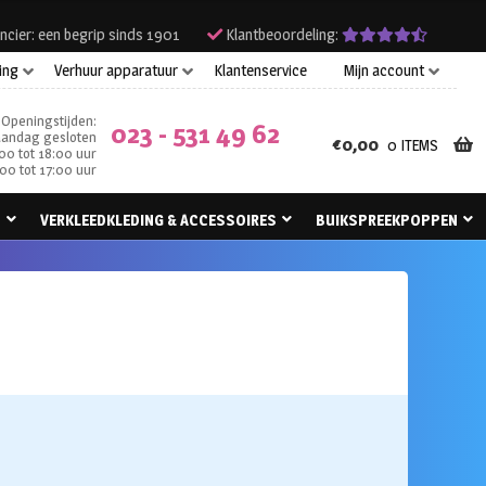
ncier: een begrip sinds 1901
Klantbeoordeling:
ing
Verhuur apparatuur
Klantenservice
Mijn account
Openingstijden:
023 - 531 49 62
andag gesloten
€
0,00
0 ITEMS
00 tot 18:00 uur
00 tot 17:00 uur
N
VERKLEEDKLEDING & ACCESSOIRES
BUIKSPREEKPOPPEN