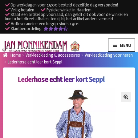
Op werkdagen voor 15:00 besteld dezelfde dag verzonden!
Veilig betalen
Fysieke winkel in Haarlem
Staat een artikel op voorraad, dan geldt dit ook voor de winkel en
kunt u het direct afhalen, tenzij bij het artikel anders vermeld
Hofleverancier: een begrip sinds 1901
Klantbeoordeling:
Ga
Ga
MENU
door
naar
Home
Verkleedkleding & accessoires
Verkleedkleding voor heren
naar
de
Lederhose echt leer kort Seppl
SUBME
Verhuur kleding
navigatie
inhoud
UITVO
Lederhose echt leer kort Seppl
SUBME
Verhuur apparatuur
UITVO
Onze winkel
🔍
Klantenservice
Inloggen