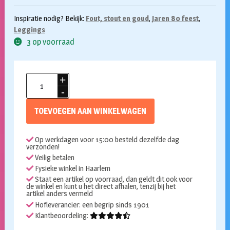
Inspiratie nodig? Bekijk:
Fout, stout en goud
,
Jaren 80 feest
,
Leggings
3 op voorraad
Legging
neon
luipaard
TOEVOEGEN AAN WINKELWAGEN
print
aantal
Op werkdagen voor 15:00 besteld dezelfde dag
verzonden!
Veilig betalen
Fysieke winkel in Haarlem
Staat een artikel op voorraad, dan geldt dit ook voor
de winkel en kunt u het direct afhalen, tenzij bij het
artikel anders vermeld
Hofleverancier: een begrip sinds 1901
Klantbeoordeling: