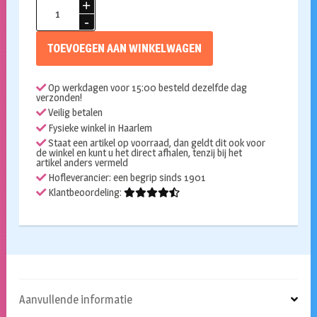
Lenzen
Cyborg
1
TOEVOEGEN AAN WINKELWAGEN
week
aantal
Op werkdagen voor 15:00 besteld dezelfde dag
verzonden!
Veilig betalen
Fysieke winkel in Haarlem
Staat een artikel op voorraad, dan geldt dit ook voor
de winkel en kunt u het direct afhalen, tenzij bij het
artikel anders vermeld
Hofleverancier: een begrip sinds 1901
Klantbeoordeling:
Aanvullende informatie