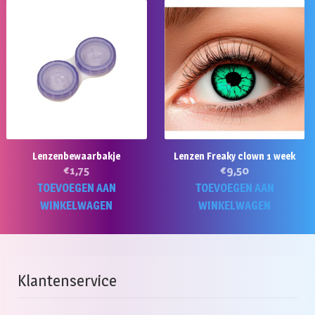
Lenzenbewaarbakje
Lenzen Freaky clown 1 week
€
1,75
€
9,50
TOEVOEGEN AAN
TOEVOEGEN AAN
WINKELWAGEN
WINKELWAGEN
Klantenservice