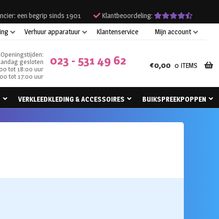
ncier: een begrip sinds 1901
Klantbeoordeling:
ing
Verhuur apparatuur
Klantenservice
Mijn account
Openingstijden:
023 - 531 49 62
andag gesloten
€
0,00
0 ITEMS
00 tot 18:00 uur
00 tot 17:00 uur
N
VERKLEEDKLEDING & ACCESSOIRES
BUIKSPREEKPOPPEN