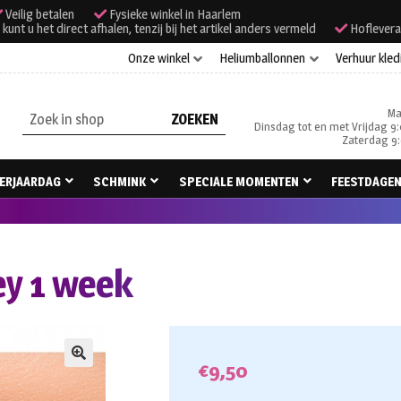
Veilig betalen
Fysieke winkel in Haarlem
unt u het direct afhalen, tenzij bij het artikel anders vermeld
Hoflevera
Onze winkel
Heliumballonnen
Verhuur kled
Ma
Zoeken
Dinsdag tot en met Vrijdag 9:
naar:
Zaterdag 9:
ERJAARDAG
SCHMINK
SPECIALE MOMENTEN
FEESTDAGE
ey 1 week
€
9,50
🔍