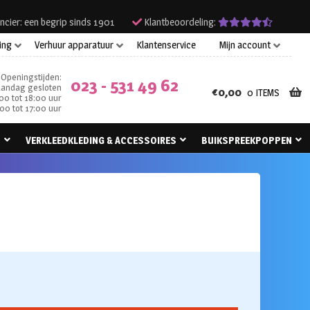
ncier: een begrip sinds 1901
Klantbeoordeling:
ing
Verhuur apparatuur
Klantenservice
Mijn account
Openingstijden:
023 - 531 49 62
andag gesloten
€
0,00
0 ITEMS
00 tot 18:00 uur
00 tot 17:00 uur
N
VERKLEEDKLEDING & ACCESSOIRES
BUIKSPREEKPOPPEN