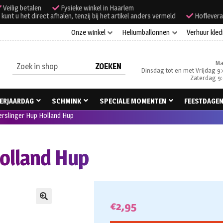
Veilig betalen
Fysieke winkel in Haarlem
unt u het direct afhalen, tenzij bij het artikel anders vermeld
Hoflevera
Onze winkel
Heliumballonnen
Verhuur kled
Ma
Zoeken
Dinsdag tot en met Vrijdag 9:
naar:
Zaterdag 9:
ERJAARDAG
SCHMINK
SPECIALE MOMENTEN
FEESTDAGE
erslinger Hup Holland Hup
Holland Hup
€
2,95
🔍