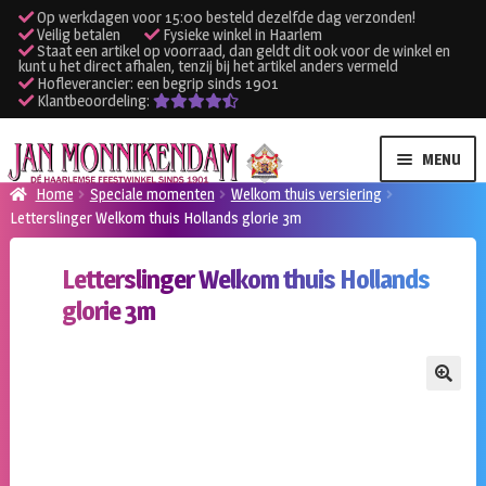
Op werkdagen voor 15:00 besteld dezelfde dag verzonden!
Veilig betalen
Fysieke winkel in Haarlem
Staat een artikel op voorraad, dan geldt dit ook voor de winkel en
kunt u het direct afhalen, tenzij bij het artikel anders vermeld
Hofleverancier: een begrip sinds 1901
Klantbeoordeling:
Ga
Ga
MENU
door
naar
Home
Speciale momenten
Welkom thuis versiering
naar
de
Letterslinger Welkom thuis Hollands glorie 3m
SUBME
Verhuur kleding
navigatie
inhoud
UITVO
Letterslinger Welkom thuis Hollands
SUBME
Verhuur apparatuur
glorie 3m
UITVO
Onze winkel
🔍
Klantenservice
Inloggen