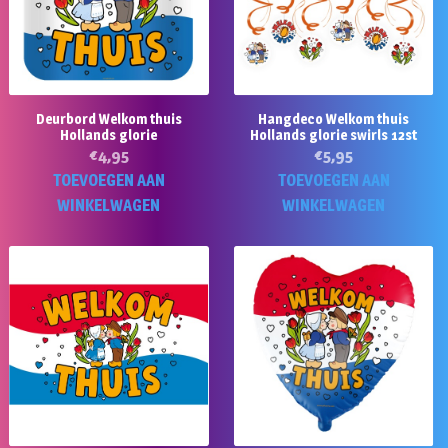
Deurbord Welkom thuis
Hangdeco Welkom thuis
Hollands glorie
Hollands glorie swirls 12st
€
4,95
€
5,95
TOEVOEGEN AAN
TOEVOEGEN AAN
WINKELWAGEN
WINKELWAGEN