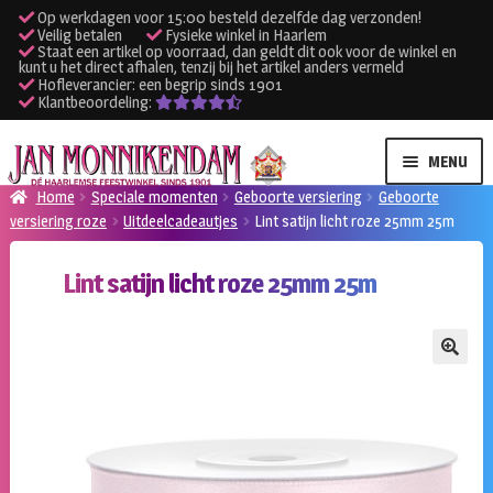
Op werkdagen voor 15:00 besteld dezelfde dag verzonden!
Veilig betalen
Fysieke winkel in Haarlem
Staat een artikel op voorraad, dan geldt dit ook voor de winkel en
kunt u het direct afhalen, tenzij bij het artikel anders vermeld
Hofleverancier: een begrip sinds 1901
Klantbeoordeling:
Ga
Ga
MENU
door
naar
Home
Speciale momenten
Geboorte versiering
Geboorte
naar
de
versiering roze
Uitdeelcadeautjes
Lint satijn licht roze 25mm 25m
SUBME
Verhuur kleding
navigatie
inhoud
UITVO
Lint satijn licht roze 25mm 25m
SUBME
Verhuur apparatuur
UITVO
Onze winkel
🔍
Klantenservice
Inloggen