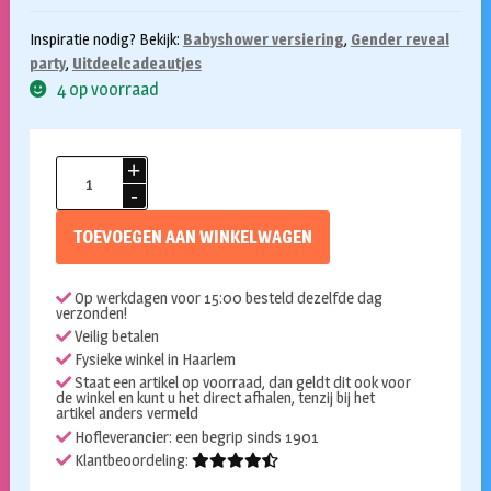
Inspiratie nodig? Bekijk:
Babyshower versiering
,
Gender reveal
party
,
Uitdeelcadeautjes
4 op voorraad
Lint
satijn
licht
TOEVOEGEN AAN WINKELWAGEN
roze
25mm
Op werkdagen voor 15:00 besteld dezelfde dag
25m
verzonden!
aantal
Veilig betalen
Fysieke winkel in Haarlem
Staat een artikel op voorraad, dan geldt dit ook voor
de winkel en kunt u het direct afhalen, tenzij bij het
artikel anders vermeld
Hofleverancier: een begrip sinds 1901
Klantbeoordeling: