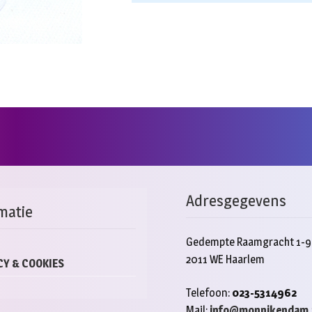
Adresgegevens
matie
Gedempte Raamgracht 1-9
2011 WE Haarlem
CY & COOKIES
Telefoon:
023-5314962
Mail:
info@monnikendam.