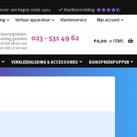
ncier: een begrip sinds 1901
Klantbeoordeling:
ing
Verhuur apparatuur
Klantenservice
Mijn account
Openingstijden:
023 - 531 49 62
andag gesloten
€
0,00
0 ITEMS
00 tot 18:00 uur
00 tot 17:00 uur
N
VERKLEEDKLEDING & ACCESSOIRES
BUIKSPREEKPOPPEN