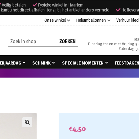
Veilig betalen
Fysieke winkel in Haarlem
unt u het direct afhalen, tenzij bij het artikel anders vermeld
Hoflevera
Onze winkel
Heliumballonnen
Verhuur kled
Ma
Zoeken
Dinsdag tot en met Vrijdag 9:
naar:
Zaterdag 9:
ERJAARDAG
SCHMINK
SPECIALE MOMENTEN
FEESTDAGE
€
4,50
🔍