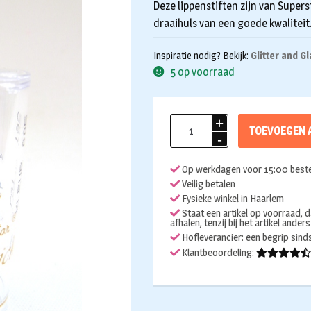
Deze lippenstiften zijn van Super
draaihuls van een goede kwaliteit.
Inspiratie nodig? Bekijk:
Glitter and G
5 op voorraad
Lippenstift
TOEVOEGEN 
ss
goud
Op werkdagen voor 15:00 beste
aantal
Veilig betalen
Fysieke winkel in Haarlem
Staat een artikel op voorraad, d
afhalen, tenzij bij het artikel ander
Hofleverancier: een begrip sin
Klantbeoordeling: