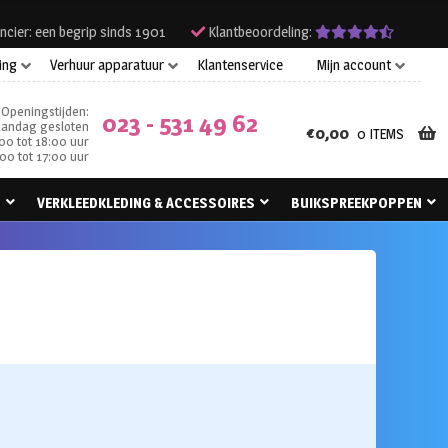
ncier: een begrip sinds 1901
Klantbeoordeling:
ing
Verhuur apparatuur
Klantenservice
Mijn account
Openingstijden:
023 - 531 49 62
andag gesloten
€
0,00
0 ITEMS
00 tot 18:00 uur
00 tot 17:00 uur
N
VERKLEEDKLEDING & ACCESSOIRES
BUIKSPREEKPOPPEN