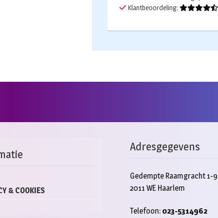
Klantbeoordeling:
Adresgegevens
matie
Gedempte Raamgracht 1-9
2011 WE Haarlem
CY & COOKIES
Telefoon:
023-5314962