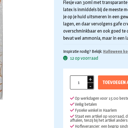
Flesje van 30ml met transparante v
latex is inmiddels bij de meeste 
je op je huid uitsmeren in een ge
lagen, en daar vervolgens gafe cr
overschminkbaar en ook goed te 
bevat wel ammonia, maar in een l
Inspiratie nodig? Bekijk:
Halloween ko
12 op voorraad
Liquid
TOEVOEGEN 
latex
clear
Op werkdagen voor 15:00 beste
28ml
Veilig betalen
aantal
Fysieke winkel in Haarlem
Staat een artikel op voorraad, d
afhalen, tenzij bij het artikel ander
Hofleverancier: een begrip sin