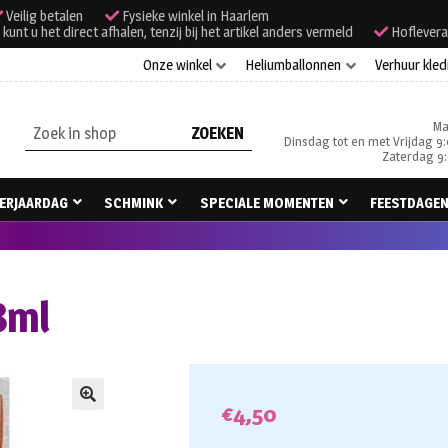
Veilig betalen
Fysieke winkel in Haarlem
unt u het direct afhalen, tenzij bij het artikel anders vermeld
Hoflevera
Onze winkel
Heliumballonnen
Verhuur kled
Ma
Zoeken
Dinsdag tot en met Vrijdag 9:
naar:
Zaterdag 9:
ERJAARDAG
SCHMINK
SPECIALE MOMENTEN
FEESTDAGE
8ml
€
4,50
🔍