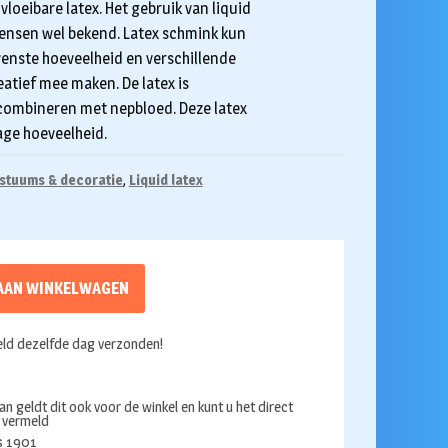
loeibare latex. Het gebruik van liquid
mensen wel bekend. Latex schmink kun
wenste hoeveelheid en verschillende
eatief mee maken. De latex is
combineren met nepbloed. Deze latex
age hoeveelheid.
stuums & decoratie
,
Liquid latex
AAN WINKELWAGEN
ld dezelfde dag verzonden!
an geldt dit ook voor de winkel en kunt u het direct
s vermeld
ds 1901