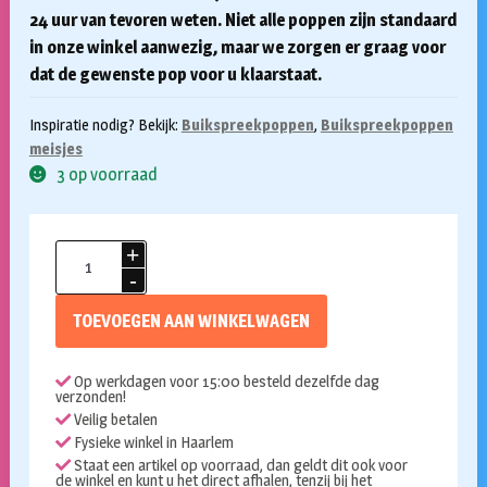
24 uur van tevoren weten. Niet alle poppen zijn standaard
in onze winkel aanwezig, maar we zorgen er graag voor
dat de gewenste pop voor u klaarstaat.
Inspiratie nodig? Bekijk:
Buikspreekpoppen
,
Buikspreekpoppen
meisjes
3 op voorraad
Living
puppets
handpop
TOEVOEGEN AAN WINKELWAGEN
gele
sok
Op werkdagen voor 15:00 besteld dezelfde dag
aantal
verzonden!
Veilig betalen
Fysieke winkel in Haarlem
Staat een artikel op voorraad, dan geldt dit ook voor
de winkel en kunt u het direct afhalen, tenzij bij het