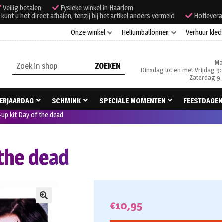
Veilig betalen
Fysieke winkel in Haarlem
unt u het direct afhalen, tenzij bij het artikel anders vermeld
Hoflevera
Onze winkel
Heliumballonnen
Verhuur kled
Ma
Zoeken
Dinsdag tot en met Vrijdag 9:
naar:
Zaterdag 9:
ERJAARDAG
SCHMINK
SPECIALE MOMENTEN
FEESTDAGE
up kit Day of the dead
 the dead
€
10,95
🔍