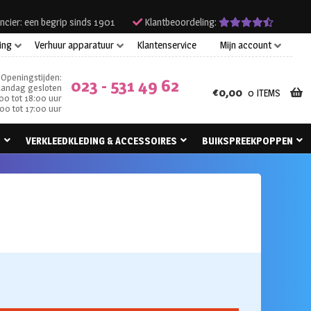
ncier: een begrip sinds 1901
Klantbeoordeling:
ing
Verhuur apparatuur
Klantenservice
Mijn account
Openingstijden:
023 - 531 49 62
andag gesloten
€
0,00
0 ITEMS
00 tot 18:00 uur
00 tot 17:00 uur
N
VERKLEEDKLEDING & ACCESSOIRES
BUIKSPREEKPOPPEN