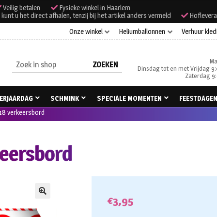
Veilig betalen
Fysieke winkel in Haarlem
unt u het direct afhalen, tenzij bij het artikel anders vermeld
Hoflevera
Onze winkel
Heliumballonnen
Verhuur kled
Ma
Zoeken
Dinsdag tot en met Vrijdag 9:
naar:
Zaterdag 9:
ERJAARDAG
SCHMINK
SPECIALE MOMENTEN
FEESTDAGE
 18 verkeersbord
keersbord
€
3,95
🔍