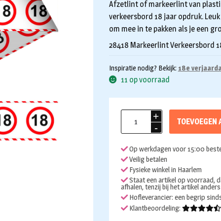
Afzetlint of markeerlint van plast
verkeersbord 18 jaar opdruk. Leuk
om mee in te pakken als je een gr
28418 Markeerlint Verkeersbord 1
Inspiratie nodig? Bekijk:
18e verjaarda
11 op voorraad
Markeerlint
TOEVOEGEN 
18
verkeersbord
Op werkdagen voor 15:00 beste
aantal
Veilig betalen
Fysieke winkel in Haarlem
Staat een artikel op voorraad, d
afhalen, tenzij bij het artikel ander
Hofleverancier: een begrip sin
Klantbeoordeling: