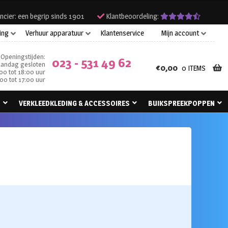
ncier: een begrip sinds 1901
Klantbeoordeling:
ing
Verhuur apparatuur
Klantenservice
Mijn account
Openingstijden:
023 - 531 49 62
andag gesloten
€
0,00
0 ITEMS
00 tot 18:00 uur
00 tot 17:00 uur
N
VERKLEEDKLEDING & ACCESSOIRES
BUIKSPREEKPOPPEN