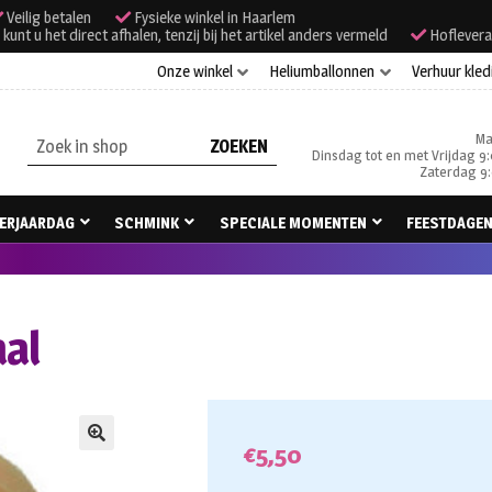
Veilig betalen
Fysieke winkel in Haarlem
unt u het direct afhalen, tenzij bij het artikel anders vermeld
Hoflevera
Onze winkel
Heliumballonnen
Verhuur kled
Ma
Zoeken
Dinsdag tot en met Vrijdag 9:
naar:
Zaterdag 9:
ERJAARDAG
SCHMINK
SPECIALE MOMENTEN
FEESTDAGE
al
€
5,50
🔍