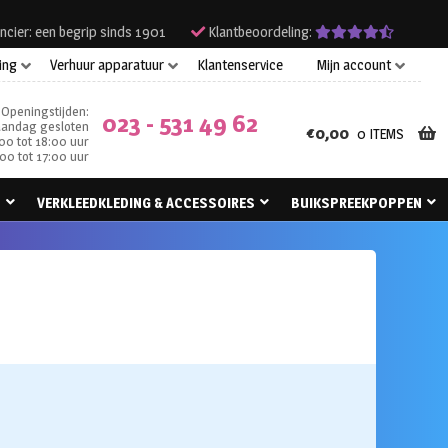
ncier: een begrip sinds 1901
Klantbeoordeling:
ing
Verhuur apparatuur
Klantenservice
Mijn account
Openingstijden:
023 - 531 49 62
andag gesloten
€
0,00
0 ITEMS
00 tot 18:00 uur
00 tot 17:00 uur
N
VERKLEEDKLEDING & ACCESSOIRES
BUIKSPREEKPOPPEN