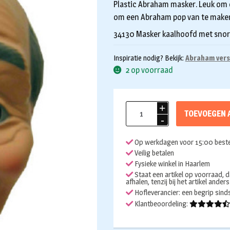
Plastic Abraham masker. Leuk om 
om een Abraham pop van te make
34130 Masker kaalhoofd met snor 
Inspiratie nodig? Bekijk:
Abraham vers
2 op voorraad
Masker
TOEVOEGEN 
Abraham
kaal
Op werkdagen voor 15:00 beste
aantal
Veilig betalen
Fysieke winkel in Haarlem
Staat een artikel op voorraad, d
afhalen, tenzij bij het artikel ander
Hofleverancier: een begrip sin
Klantbeoordeling: