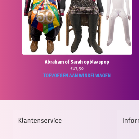
Abraham of Sarah opblaaspop
€
17,50
TOEVOEGEN AAN WINKELWAGEN
Klantenservice
Infor