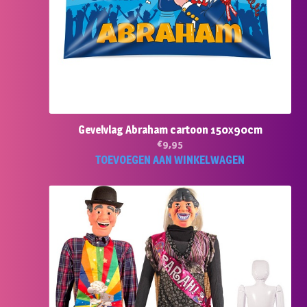
Gevelvlag Abraham cartoon 150x90cm
€
9,95
TOEVOEGEN AAN WINKELWAGEN