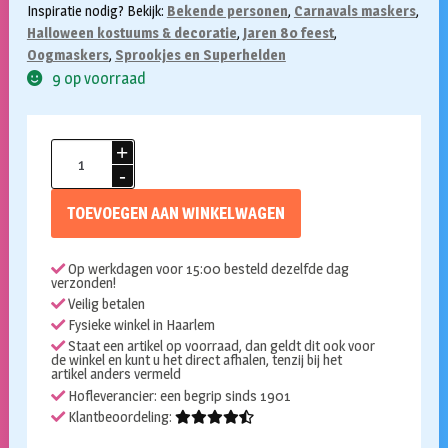
Inspiratie nodig? Bekijk:
Bekende personen
,
Carnavals maskers
,
Halloween kostuums & decoratie
,
Jaren 80 feest
,
Oogmaskers
,
Sprookjes en Superhelden
9 op voorraad
Masker
Batman
aantal
TOEVOEGEN AAN WINKELWAGEN
Op werkdagen voor 15:00 besteld dezelfde dag
verzonden!
Veilig betalen
Fysieke winkel in Haarlem
Staat een artikel op voorraad, dan geldt dit ook voor
de winkel en kunt u het direct afhalen, tenzij bij het
artikel anders vermeld
Hofleverancier: een begrip sinds 1901
Klantbeoordeling: