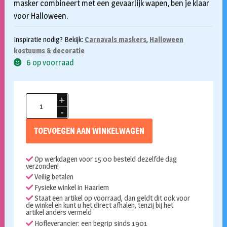
masker combineert met een gevaarlijk wapen, ben je klaar
voor Halloween.
Inspiratie nodig? Bekijk:
Carnavals maskers
,
Halloween
kostuums & decoratie
6 op voorraad
Masker
crazy
killer
TOEVOEGEN AAN WINKELWAGEN
goud
met
Op werkdagen voor 15:00 besteld dezelfde dag
kap
verzonden!
aantal
Veilig betalen
Fysieke winkel in Haarlem
Staat een artikel op voorraad, dan geldt dit ook voor
de winkel en kunt u het direct afhalen, tenzij bij het
artikel anders vermeld
Hofleverancier: een begrip sinds 1901