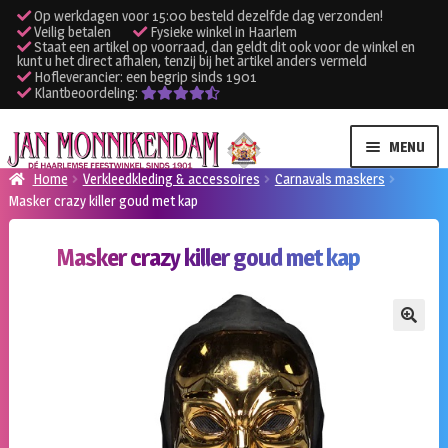
Op werkdagen voor 15:00 besteld dezelfde dag verzonden!
Veilig betalen
Fysieke winkel in Haarlem
Staat een artikel op voorraad, dan geldt dit ook voor de winkel en
kunt u het direct afhalen, tenzij bij het artikel anders vermeld
Hofleverancier: een begrip sinds 1901
Klantbeoordeling:
Ga
Ga
MENU
door
naar
Home
Verkleedkleding & accessoires
Carnavals maskers
naar
de
Masker crazy killer goud met kap
SUBME
Verhuur kleding
navigatie
inhoud
UITVO
Masker crazy killer goud met kap
SUBME
Verhuur apparatuur
UITVO
Onze winkel
🔍
Klantenservice
Inloggen