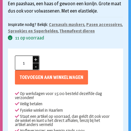
Een paashaas, een haas of gewoon een konijn. Grote maat
dus ook voor volwassenen. Met een elastiekje.
Inspiratie nodig? Bekijk:
Carnavals maskers
,
Pasen accessoires
,
Sprookjes en Superhelden
,
Themafeest dieren
11 op voorraad
Masker
konijn
wit
TOEVOEGEN AAN WINKELWAGEN
aantal
Op werkdagen voor 15:00 besteld dezelfde dag
verzonden!
Veilig betalen
Fysieke winkel in Haarlem
Staat een artikel op voorraad, dan geldt dit ook voor
de winkel en kunt u het direct afhalen, tenzij bij het
artikel anders vermeld
Hofleverancier: een begrip sinds 1901