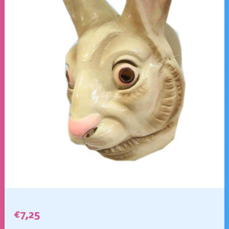
€
7,25