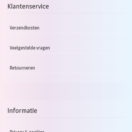
va
Klantenservice
D
op
k
Verzendkosten
g
w
Veelgestelde vragen
o
d
pr
Retourneren
Informatie