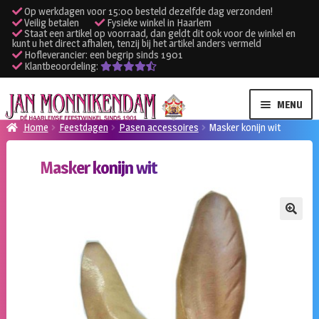
Op werkdagen voor 15:00 besteld dezelfde dag verzonden!
Veilig betalen
Fysieke winkel in Haarlem
Staat een artikel op voorraad, dan geldt dit ook voor de winkel en
kunt u het direct afhalen, tenzij bij het artikel anders vermeld
Hofleverancier: een begrip sinds 1901
Klantbeoordeling:
Ga
Ga
MENU
door
naar
Home
Feestdagen
Pasen accessoires
Masker konijn wit
naar
de
SUBME
Verhuur kleding
navigatie
inhoud
Masker konijn wit
UITVO
SUBME
Verhuur apparatuur
UITVO
Onze winkel
🔍
Klantenservice
Inloggen