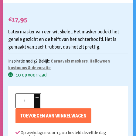
€
17,95
Latex masker van een wit skelet. Het masker bedekt het
gehele gezicht en de helft van het achterhoofd. Het is
gemaakt van zacht rubber, dus het zit prettig.
Inspiratie nodig? Bekijk:
Carnavals maskers
,
Halloween
kostuums & decoratie
10 op voorraad
Masker
skelet
wit
TOEVOEGEN AAN WINKELWAGEN
Smiffy
aantal
Op werkdagen voor 15:00 besteld dezelfde dag