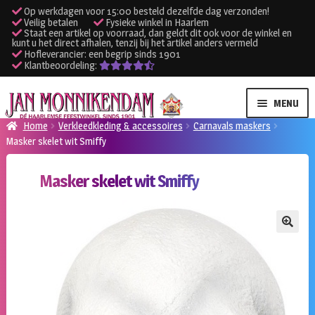
Op werkdagen voor 15:00 besteld dezelfde dag verzonden!
Veilig betalen
Fysieke winkel in Haarlem
Staat een artikel op voorraad, dan geldt dit ook voor de winkel en
kunt u het direct afhalen, tenzij bij het artikel anders vermeld
Hofleverancier: een begrip sinds 1901
Klantbeoordeling:
Ga
Ga
MENU
door
naar
Home
Verkleedkleding & accessoires
Carnavals maskers
naar
de
Masker skelet wit Smiffy
SUBME
Verhuur kleding
navigatie
inhoud
UITVO
Masker skelet wit Smiffy
SUBME
Verhuur apparatuur
UITVO
Onze winkel
🔍
Klantenservice
Inloggen