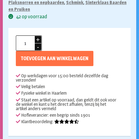
Plaksnorren en nepbaarden
,
Schmink
,
Sinterklaas Baarden
en Pruiken
42 op voorraad
Mastiek
buisje
4ml
TOEVOEGEN AAN WINKELWAGEN
aantal
Op werkdagen voor 15:00 besteld dezelfde dag
verzonden!
Veilig betalen
Fysieke winkel in Haarlem
Staat een artikel op voorraad, dan geldt dit ook voor
de winkel en kunt u het direct afhalen, tenzij bij het
artikel anders vermeld
Hofleverancier: een begrip sinds 1901
Klantbeoordeling: