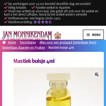
Op werkdagen voor 15:00 besteld dezelfde dag verzonden!
Veilig betalen
Fysieke winkel in Haarlem
Staat een artikel op voorraad, dan geldt dit ook voor de winkel en
kunt u het direct afhalen, tenzij bij het artikel anders vermeld
Hofleverancier: een begrip sinds 1901
Klantbeoordeling:
Ga
Ga
MENU
door
naar
Home
Feestdagen
Alles voor een geslaagd Sinterklaas feest
naar
de
Sinterklaas Baarden en Pruiken
Mastiek buisje 4ml
SUBME
Verhuur kleding
navigatie
inhoud
UITVO
Mastiek buisje 4ml
SUBME
Verhuur apparatuur
UITVO
Onze winkel
🔍
Klantenservice
Inloggen