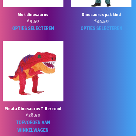
Mok dinosaurus
Dinosaurus pak kind
€
9,50
€
34,50
Dit
Di
OPTIES SELECTEREN
OPTIES SELECTEREN
product
p
heeft
he
meerdere
m
variaties.
va
Deze
D
optie
op
kan
k
gekozen
g
worden
w
op
o
Pinata Dinosaurus T-Rex rood
de
d
€
28,50
productpagina
pr
TOEVOEGEN AAN
WINKELWAGEN