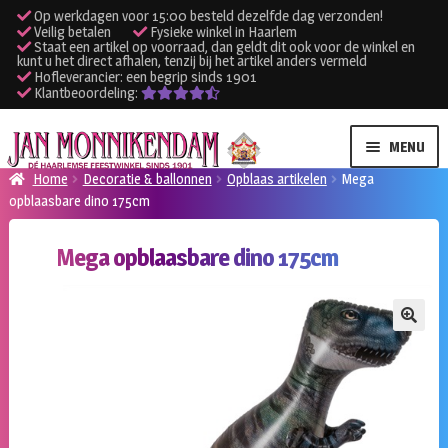
Op werkdagen voor 15:00 besteld dezelfde dag verzonden!
Veilig betalen
Fysieke winkel in Haarlem
Staat een artikel op voorraad, dan geldt dit ook voor de winkel en
kunt u het direct afhalen, tenzij bij het artikel anders vermeld
Hofleverancier: een begrip sinds 1901
Klantbeoordeling:
Ga
Ga
MENU
door
naar
Home
Decoratie & ballonnen
Opblaas artikelen
Mega
naar
de
opblaasbare dino 175cm
SUBME
Verhuur kleding
navigatie
inhoud
UITVO
Mega opblaasbare dino 175cm
SUBME
Verhuur apparatuur
UITVO
Onze winkel
🔍
Klantenservice
Inloggen