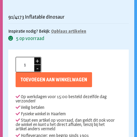
91/4173 Inflatable dinosaur
Inspiratie nodig? Bekijk:
Opblaas artikelen
5 op voorraad
Mega
opblaasbare
dino
TOEVOEGEN AAN WINKELWAGEN
175cm
aantal
Op werkdagen voor 15:00 besteld dezelfde dag
verzonden!
Veilig betalen
Fysieke winkel in Haarlem
Staat een artikel op voorraad, dan geldt dit ook voor
de winkel en kunt u het direct afhalen, tenzij bij het
artikel anders vermeld
Hofleverancier: een begrip sinds 1901