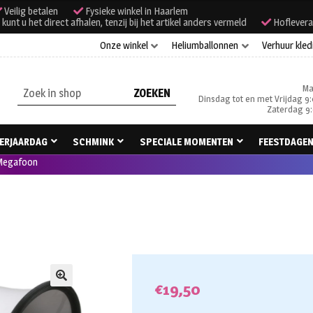
Veilig betalen
Fysieke winkel in Haarlem
unt u het direct afhalen, tenzij bij het artikel anders vermeld
Hoflevera
Onze winkel
Heliumballonnen
Verhuur kled
Ma
Zoeken
Dinsdag tot en met Vrijdag 9:
naar:
Zaterdag 9:
ERJAARDAG
SCHMINK
SPECIALE MOMENTEN
FEESTDAGE
Megafoon
€
19,50
🔍