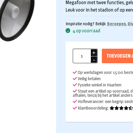
Megafoon met twee functies, gelui
Leuk voor in het stadion of op ee
Inspiratie nodig? Bekijk:
Beroepen
,
Di
4 op voorraad
Megafoon
TOEVOEGEN 
aantal
Op werkdagen voor 15:00 beste
Veilig betalen
Fysieke winkel in Haarlem
Staat een artikel op voorraad, d
afhalen, tenzij bij het artikel ander
Hofleverancier: een begrip sin
Klantbeoordeling: