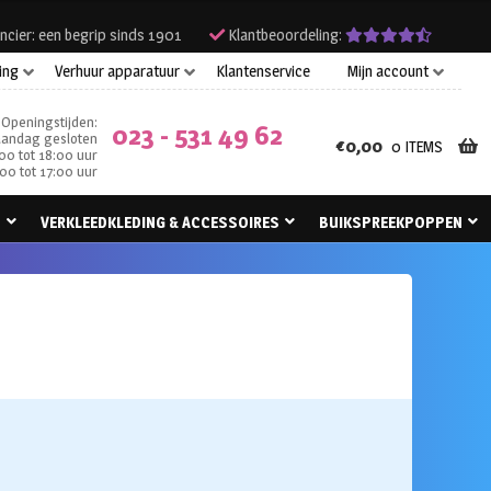
ncier: een begrip sinds 1901
Klantbeoordeling:
ing
Verhuur apparatuur
Klantenservice
Mijn account
Openingstijden:
023 - 531 49 62
andag gesloten
€
0,00
0 ITEMS
00 tot 18:00 uur
00 tot 17:00 uur
N
VERKLEEDKLEDING & ACCESSOIRES
BUIKSPREEKPOPPEN