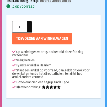
Inspiratie nodig? Bekijk:
Diverse accessoires
4 op voorraad
Microfoon
goud
23,5cm
TOEVOEGEN AAN WINKELWAGEN
aantal
Op werkdagen voor 15:00 besteld dezelfde dag
verzonden!
Veilig betalen
Fysieke winkel in Haarlem
Staat een artikel op voorraad, dan geldt dit ook voor
de winkel en kunt u het direct afhalen, tenzij bij het
artikel anders vermeld
Hofleverancier: een begrip sinds 1901
Klantbeoordeling: