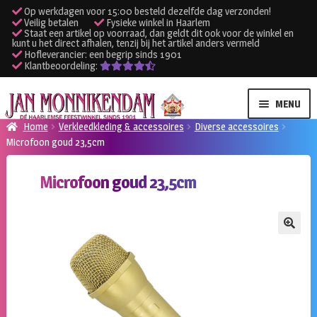
Op werkdagen voor 15:00 besteld dezelfde dag verzonden!
Veilig betalen
Fysieke winkel in Haarlem
Staat een artikel op voorraad, dan geldt dit ook voor de winkel en
kunt u het direct afhalen, tenzij bij het artikel anders vermeld
Hofleverancier: een begrip sinds 1901
Klantbeoordeling:
Ga
Ga
MENU
door
naar
Home
Verkleedkleding & accessoires
Diverse accessoires
naar
de
Microfoon goud 23,5cm
SUBME
Verhuur kleding
navigatie
inhoud
UITVO
Microfoon goud 23,5cm
SUBME
Verhuur apparatuur
UITVO
Onze winkel
🔍
Klantenservice
Inloggen