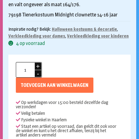
en valt ongeveer als maat 164/176.
79198 Tienerkostuum Midnight clownette 14-16 jaar
Inspiratie nodig? Bekijk:
Halloween kostuums & decoratie
,
Verkleedkleding voor dames
,
Verkleedkleding voor kinderen
4 op voorraad
Midnight
clownette
jurkje
TOEVOEGEN AAN WINKELWAGEN
14-
16
Op werkdagen voor 15:00 besteld dezelfde dag
jaar
verzonden!
aantal
Veilig betalen
Fysieke winkel in Haarlem
Staat een artikel op voorraad, dan geldt dit ook voor
de winkel en kunt u het direct afhalen, tenzij bij het
artikel anders vermeld