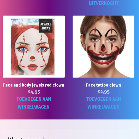
UITVERKOCHT
product
heeft
meerdere
variaties.
Deze
optie
kan
gekozen
worden
op
de
Face and body jewels red clown
Face tattoo clown
productpagina
€
4,95
€
2,95
TOEVOEGEN AAN
TOEVOEGEN AAN
WINKELWAGEN
WINKELWAGEN