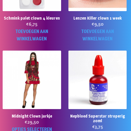
Schmink palet clown 4 kleuren
Lenzen Killer clown 1 week
€
6,75
€
9,50
TOEVOEGEN AAN
TOEVOEGEN AAN
WINKELWAGEN
WINKELWAGEN
Midnight Clown jurkje
Nepbloed Superstar stroperig
20ml
€
29,50
€
3,75
Dit
OPTIES SELECTEREN