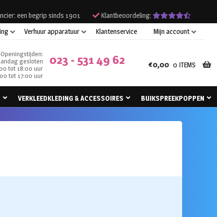
ncier: een begrip sinds 1901
Klantbeoordeling:
ing
Verhuur apparatuur
Klantenservice
Mijn account
Openingstijden:
023 - 531 49 62
andag gesloten
€
0,00
0 ITEMS
00 tot 18:00 uur
00 tot 17:00 uur
N
VERKLEEDKLEDING & ACCESSOIRES
BUIKSPREEKPOPPEN