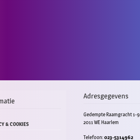
Adresgegevens
matie
Gedempte Raamgracht 1-9
2011 WE Haarlem
CY & COOKIES
Telefoon:
023-5314962