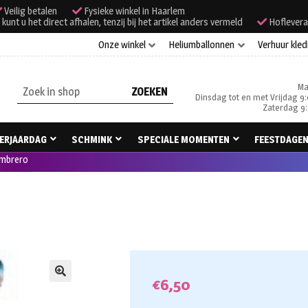
Veilig betalen
Fysieke winkel in Haarlem
unt u het direct afhalen, tenzij bij het artikel anders vermeld
Hoflevera
Onze winkel
Heliumballonnen
Verhuur kled
Ma
Zoeken
Dinsdag tot en met Vrijdag 9:
naar:
Zaterdag 9:
ERJAARDAG
SCHMINK
SPECIALE MOMENTEN
FEESTDAGE
ombrero
€
6,50
🔍