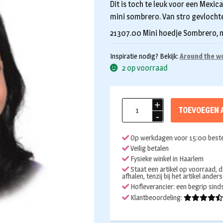
Dit is toch te leuk voor een Mexic
mini sombrero. Van stro gevlocht
21307.00 Mini hoedje Sombrero, 
Inspiratie nodig? Bekijk:
Around the w
2 op voorraad
Mini
TOEVOEGEN 
Sombrero
aantal
Op werkdagen voor 15:00 beste
Veilig betalen
Fysieke winkel in Haarlem
Staat een artikel op voorraad, d
afhalen, tenzij bij het artikel ander
Hofleverancier: een begrip sin
Klantbeoordeling: