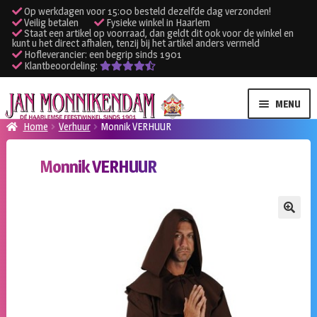
Op werkdagen voor 15:00 besteld dezelfde dag verzonden!
Veilig betalen
Fysieke winkel in Haarlem
Staat een artikel op voorraad, dan geldt dit ook voor de winkel en
kunt u het direct afhalen, tenzij bij het artikel anders vermeld
Hofleverancier: een begrip sinds 1901
Klantbeoordeling:
Ga
Ga
MENU
door
naar
Home
Verhuur
Monnik VERHUUR
naar
de
SUBME
Verhuur kleding
navigatie
inhoud
Monnik VERHUUR
UITVO
SUBME
Verhuur apparatuur
UITVO
Onze winkel
🔍
Klantenservice
Inloggen