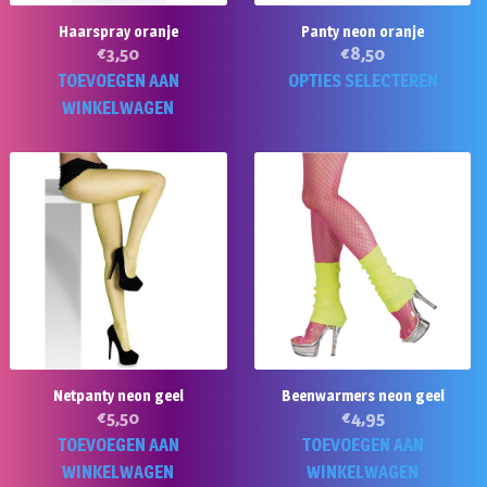
Haarspray oranje
Panty neon oranje
€
3,50
€
8,50
Di
TOEVOEGEN AAN
OPTIES SELECTEREN
p
WINKELWAGEN
he
m
va
D
op
k
g
w
o
d
Netpanty neon geel
Beenwarmers neon geel
pr
€
5,50
€
4,95
TOEVOEGEN AAN
TOEVOEGEN AAN
WINKELWAGEN
WINKELWAGEN