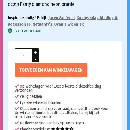
02213 Panty diamond neon oranje
Inspiratie nodig? Bekijk:
Jaren 80 feest
,
Koningsdag kleding &
accessoires
,
Netpanty's
,
Oranje wk en ek
2 op voorraad
Netpanty
neon
Oranje
TOEVOEGEN AAN WINKELWAGEN
aantal
Op werkdagen voor 15:00 besteld dezelfde dag
verzonden!
Veilig betalen
Fysieke winkel in Haarlem
Staat een artikel op voorraad, dan geldt dit ook voor
de winkel en kunt u het direct afhalen, tenzij bij het
artikel anders vermeld
Hofleverancier: een begrip sinds 1901
Klantbeoordeling: