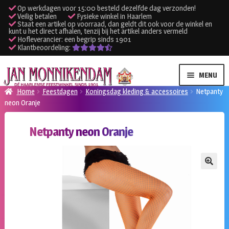
Op werkdagen voor 15:00 besteld dezelfde dag verzonden!
Veilig betalen
Fysieke winkel in Haarlem
Staat een artikel op voorraad, dan geldt dit ook voor de winkel en
kunt u het direct afhalen, tenzij bij het artikel anders vermeld
Hofleverancier: een begrip sinds 1901
Klantbeoordeling:
Ga
Ga
MENU
door
naar
Home
Feestdagen
Koningsdag kleding & accessoires
Netpanty
naar
de
neon Oranje
SUBME
Verhuur kleding
navigatie
inhoud
UITVO
Netpanty neon Oranje
SUBME
Verhuur apparatuur
UITVO
Onze winkel
🔍
Klantenservice
Inloggen