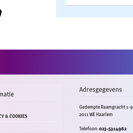
Adresgegevens
matie
Gedempte Raamgracht 1-9
2011 WE Haarlem
CY & COOKIES
Telefoon:
023-5314962