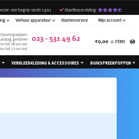
ncier: een begrip sinds 1901
Klantbeoordeling:
ing
Verhuur apparatuur
Klantenservice
Mijn account
Openingstijden:
023 - 531 49 62
andag gesloten
€
0,00
0 ITEMS
00 tot 18:00 uur
00 tot 17:00 uur
N
VERKLEEDKLEDING & ACCESSOIRES
BUIKSPREEKPOPPEN