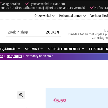
Veilig betalen
Fysieke winkel in Haarlem
unt u het direct afhalen, tenzij bij het artikel anders vermeld
Hoflevera
Onze winkel
Heliumballonnen
Verhuur kled
Ma
Zoeken
Dinsdag tot en met Vrijdag 9:
naar:
Zaterdag 9:
ERJAARDAG
SCHMINK
SPECIALE MOMENTEN
FEESTDAGE
ken
Netpanty's
Netpanty neon roze
€
5,50
🔍