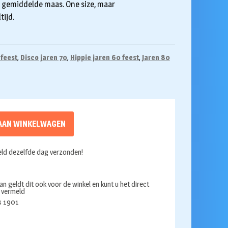
 gemiddelde maas. One size, maar
tijd.
 feest
,
Disco jaren 70
,
Hippie jaren 60 feest
,
Jaren 80
AAN WINKELWAGEN
ld dezelfde dag verzonden!
an geldt dit ook voor de winkel en kunt u het direct
s vermeld
ds 1901