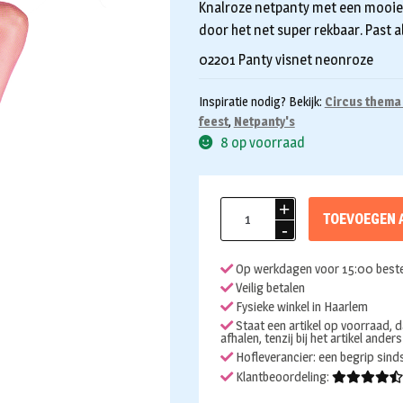
Knalroze netpanty met een mooie
door het net super rekbaar. Past al
02201 Panty visnet neonroze
Inspiratie nodig? Bekijk:
Circus thema
feest
,
Netpanty's
8 op voorraad
Netpanty
TOEVOEGEN 
neon
roze
Op werkdagen voor 15:00 beste
aantal
Veilig betalen
Fysieke winkel in Haarlem
Staat een artikel op voorraad, d
afhalen, tenzij bij het artikel ander
Hofleverancier: een begrip sin
Klantbeoordeling: