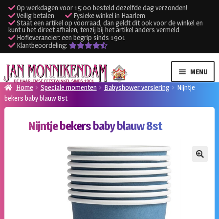
Op werkdagen voor 15:00 besteld dezelfde dag verzonden!
Veilig betalen
Fysieke winkel in Haarlem
Staat een artikel op voorraad, dan geldt dit ook voor de winkel en
kunt u het direct afhalen, tenzij bij het artikel anders vermeld
Hofleverancier: een begrip sinds 1901
Klantbeoordeling:
Ga
Ga
MENU
door
naar
Home
Speciale momenten
Babyshower versiering
Nijntje
naar
de
bekers baby blauw 8st
SUBME
Verhuur kleding
navigatie
inhoud
UITVO
Nijntje bekers baby blauw 8st
SUBME
Verhuur apparatuur
UITVO
Onze winkel
🔍
Klantenservice
Inloggen