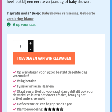
heel leuk bij een eerste verjaardag of baby shower.
Inspiratie nodig? Bekijk:
Babyshower versiering
,
Geboorte
versiering blauw
6 op voorraad
Nijntje
bekers
baby
TOEVOEGEN AAN WINKELWAGEN
blauw
8st
Op werkdagen voor 15:00 besteld dezelfde dag
aantal
verzonden!
Veilig betalen
Fysieke winkel in Haarlem
Staat een artikel op voorraad, dan geldt dit ook voor
de winkel en kunt u het direct afhalen, tenzij bij het
artikel anders vermeld
Hofleverancier: een begrip sinds 1901
Klantbeoordeling: