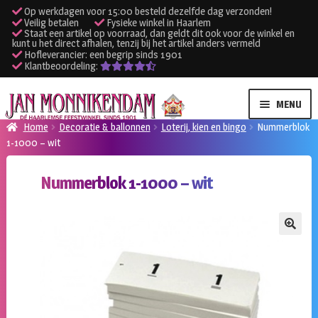
Op werkdagen voor 15:00 besteld dezelfde dag verzonden!
Veilig betalen
Fysieke winkel in Haarlem
Staat een artikel op voorraad, dan geldt dit ook voor de winkel en
kunt u het direct afhalen, tenzij bij het artikel anders vermeld
Hofleverancier: een begrip sinds 1901
Klantbeoordeling:
Ga
Ga
MENU
door
naar
Home
Decoratie & ballonnen
Loterij, kien en bingo
Nummerblok
naar
de
1-1000 – wit
SUBME
Verhuur kleding
navigatie
inhoud
UITVO
Nummerblok 1-1000 – wit
SUBME
Verhuur apparatuur
UITVO
Onze winkel
🔍
Klantenservice
Inloggen