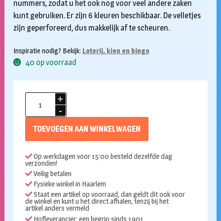
nummers, zodat u het ook nog voor veel andere zaken
kunt gebruiken. Er zijn 6 kleuren beschikbaar. De velletjes
zijn geperforeerd, dus makkelijk af te scheuren.
Inspiratie nodig? Bekijk:
Loterij, kien en bingo
40 op voorraad
Nummerblok
1-
1000
TOEVOEGEN AAN WINKELWAGEN
-
wit
Op werkdagen voor 15:00 besteld dezelfde dag
aantal
verzonden!
Veilig betalen
Fysieke winkel in Haarlem
Staat een artikel op voorraad, dan geldt dit ook voor
de winkel en kunt u het direct afhalen, tenzij bij het
artikel anders vermeld
Hofleverancier: een begrip sinds 1901