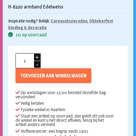
H-8220 armband Edelweiss
Inspiratie nodig? Bekijk:
Carnavalssieraden
,
Oktoberfest
kleding & decoratie
10 op voorraad
Oktoberfest
armband
parels
TOEVOEGEN AAN WINKELWAGEN
Edelweiss
aantal
Op werkdagen voor 15:00 besteld dezelfde dag
verzonden!
Veilig betalen
Fysieke winkel in Haarlem
Staat een artikel op voorraad, dan geldt dit ook voor
de winkel en kunt u het direct afhalen, tenzij bij het
artikel anders vermeld
Hofleverancier: een begrip sinds 1901