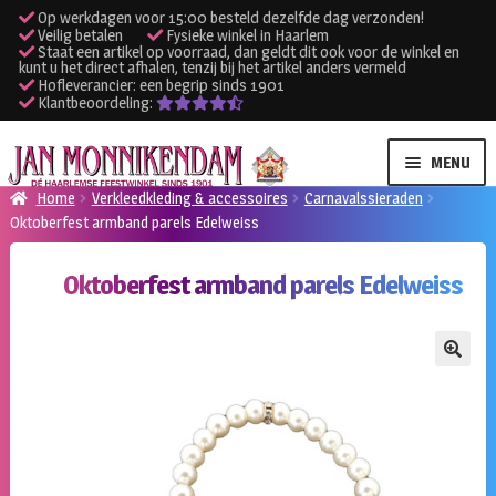
Op werkdagen voor 15:00 besteld dezelfde dag verzonden!
Veilig betalen
Fysieke winkel in Haarlem
Staat een artikel op voorraad, dan geldt dit ook voor de winkel en
kunt u het direct afhalen, tenzij bij het artikel anders vermeld
Hofleverancier: een begrip sinds 1901
Klantbeoordeling:
Ga
Ga
MENU
door
naar
Home
Verkleedkleding & accessoires
Carnavalssieraden
naar
de
Oktoberfest armband parels Edelweiss
SUBME
Verhuur kleding
navigatie
inhoud
UITVO
Oktoberfest armband parels Edelweiss
SUBME
Verhuur apparatuur
UITVO
Onze winkel
🔍
Klantenservice
Inloggen