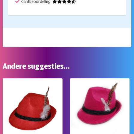
Klantbeoordeling:
Andere suggesties…