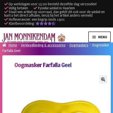
Op werkdagen voor 15:00 besteld dezelfde dag verzonden!
Veilig betalen
Fysieke winkel in Haarlem
Staat een artikel op voorraad, dan geldt dit ook voor de winkel en
kunt u het direct afhalen, tenzij bij het artikel anders vermeld
Hofleverancier: een begrip sinds 1901
Klantbeoordeling:
Ga
Ga
MENU
door
naar
Home
Verkleedkleding & accessoires
Oogmaskers
Oogmasker
naar
de
Farfalla Geel
SUBME
Verhuur kleding
navigatie
inhoud
UITVO
Oogmasker Farfalla Geel
SUBME
Verhuur apparatuur
UITVO
Onze winkel
🔍
Klantenservice
Inloggen