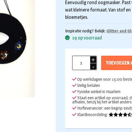
Eenvoudig rond oogmasker. Past 
wat kleinere formaat. Van stof en
bloemetjes.
Inspiratie nodig? Bekijk:
Glitter and G
19 op voorraad
Oogmasker
TOEVOEGEN 
Farfalla
met
Op werkdagen voor 15:00 beste
bloemen
Veilig betalen
aantal
Fysieke winkel in Haarlem
Staat een artikel op voorraad, d
afhalen, tenzij bij het artikel ander
Hofleverancier: een begrip sin
Klantbeoordeling: