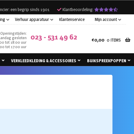
ncier: een begrip sinds 1901
Klantbeoordeling:
ing
Verhuur apparatuur
Klantenservice
Mijn account
Openingstijden:
023 - 531 49 62
andag gesloten
€
0,00
0 ITEMS
00 tot 18:00 uur
00 tot 17:00 uur
N
VERKLEEDKLEDING & ACCESSOIRES
BUIKSPREEKPOPPEN