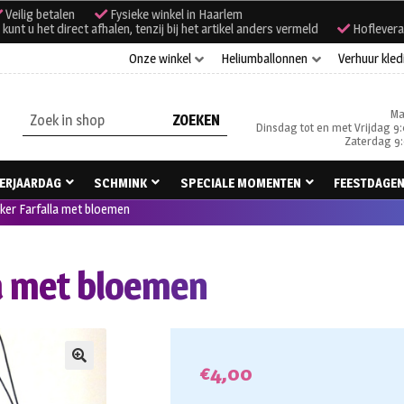
Veilig betalen
Fysieke winkel in Haarlem
unt u het direct afhalen, tenzij bij het artikel anders vermeld
Hoflevera
Onze winkel
Heliumballonnen
Verhuur kled
Ma
Zoeken
Dinsdag tot en met Vrijdag 9:
naar:
Zaterdag 9:
ERJAARDAG
SCHMINK
SPECIALE MOMENTEN
FEESTDAGE
er Farfalla met bloemen
a met bloemen
€
4,00
🔍