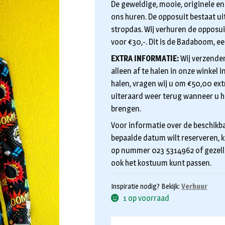
De geweldige, mooie, originele en
ons huren. De opposuit bestaat uit
stropdas. Wij verhuren de opposui
voor €30,-. Dit is de Badaboom, ee
EXTRA INFORMATIE:
Wij verzenden
alleen af te halen in onze winkel
halen, vragen wij u om €50,00 extr
uiteraard weer terug wanneer u h
brengen.
Voor informatie over de beschikba
bepaalde datum wilt reserveren, k
op nummer 023 5314962 of gezelli
ook het kostuum kunt passen.
Inspiratie nodig? Bekijk:
Verhuur
1 op voorraad