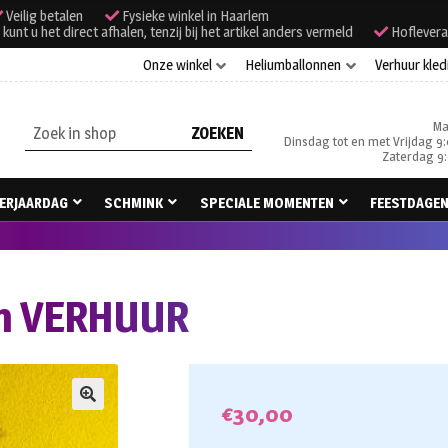
Veilig betalen
Fysieke winkel in Haarlem
unt u het direct afhalen, tenzij bij het artikel anders vermeld
Hoflevera
Onze winkel
Heliumballonnen
Verhuur kled
Ma
Zoeken
Dinsdag tot en met Vrijdag 9:
naar:
Zaterdag 9:
ERJAARDAG
SCHMINK
SPECIALE MOMENTEN
FEESTDAGE
om VERHUUR
€
30,00
🔍