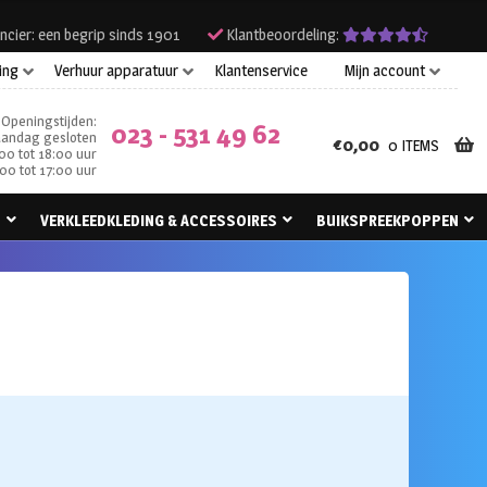
ncier: een begrip sinds 1901
Klantbeoordeling:
ing
Verhuur apparatuur
Klantenservice
Mijn account
Openingstijden:
023 - 531 49 62
andag gesloten
€
0,00
0 ITEMS
00 tot 18:00 uur
00 tot 17:00 uur
N
VERKLEEDKLEDING & ACCESSOIRES
BUIKSPREEKPOPPEN