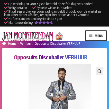
Op werkdagen voor 15:00 besteld dezelfde dag verzonden!
Veilig betalen
Fysieke winkel in Haarlem
Staat een artikel op voorraad, dan geldt dit ook voor de winkel en
kunt u het direct afhalen, tenzij bij het artikel anders vermeld
Hofleverancier: een begrip sinds 1901
Klantbeoordeling:
Ga
Ga
MENU
door
naar
Home
Verhuur
Opposuits Discoballer VERHUUR
naar
de
SUBME
Verhuur kleding
navigatie
inhoud
Opposuits Discoballer VERHUUR
UITVO
SUBME
Verhuur apparatuur
UITVO
Onze winkel
🔍
Klantenservice
Inloggen